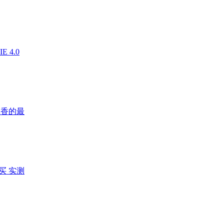
 4.0
真香的最
买 实测