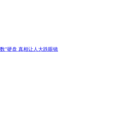
捷西数”硬盘 真相让人大跌眼镜