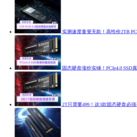
实测速度童叟无欺！高性价2TB PCIE
固态硬盘涨价实锤！PCIe4.0 SSD
2T只需要499！这3款固态硬盘必须