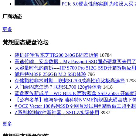
PCIe 5.0硬盘性能实测 为啥没人买
厂商动态
更多
梵想固态硬盘论坛
装机好伴侣 东芝TR200 240GB固态拆解
10784
高速传输、安全数据，My Passport SSD固态硬盘买来用
大容量时代的前拆----HP S700 Pro 512G SSD开箱拆解
浦科特M8SE 256GB M.2 SSD体验
796
存储颗粒非常时期，联想SL700成高性价比极高选择
1298
入门级固态怎选？联想SL700 120g轻体验
1418
蓝盘家族新成员，WD BLUE 西数蓝盘 SSD 250G 开箱
【公布名单】谁与争锋 浦科特NVME旗舰固态硬盘线下
# OCZ Vector 180系列SSD全网首发试用# 精致做工超
Z系列检测软件新神器，SSD-Z实际使用
3937
更多