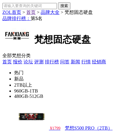
ZOL首页
>
首页
>
品牌大全
>
梵想固态硬盘
品牌排行榜：
第
5
名
梵想固态硬盘
全部梵想分类
首页
报价
论坛
评测
排行榜
问答
新闻
行情
经销商
热门
新品
2TB以上
960GB-1TB
480GB-512GB
梵想S500 PRO（2TB）
¥1799