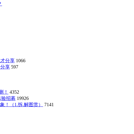
？
了才分享
1066
应用分享
597
简测！
4352
体验招募
19926
乎想象！（1.拆.解图赏）
7141