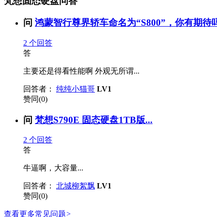
梵想固态硬盘问答
问
鸿蒙智行尊界轿车命名为“S800”，你有期待吗？
2
个回答
答
主要还是得看性能啊 外观无所谓...
回答者：
纯纯小猫哥
LV1
赞同(0)
问
梵想S790E 固态硬盘1TB版...
2
个回答
答
牛逼啊，大容量...
回答者：
北城柳絮飘
LV1
赞同(0)
查看更多常见问题
>