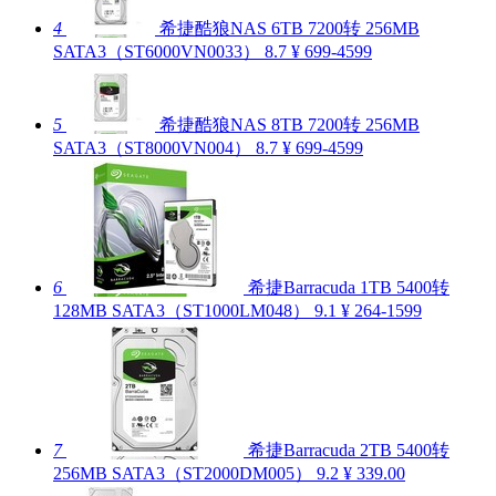
4
希捷酷狼NAS 6TB 7200转 256MB
SATA3（ST6000VN0033）
8.7
¥ 699-4599
5
希捷酷狼NAS 8TB 7200转 256MB
SATA3（ST8000VN004）
8.7
¥ 699-4599
6
希捷Barracuda 1TB 5400转
128MB SATA3（ST1000LM048）
9.1
¥ 264-1599
7
希捷Barracuda 2TB 5400转
256MB SATA3（ST2000DM005）
9.2
¥ 339.00