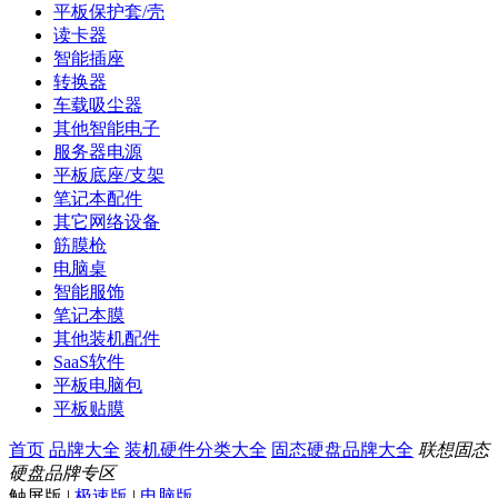
平板保护套/壳
读卡器
智能插座
转换器
车载吸尘器
其他智能电子
服务器电源
平板底座/支架
笔记本配件
其它网络设备
筋膜枪
电脑桌
智能服饰
笔记本膜
其他装机配件
SaaS软件
平板电脑包
平板贴膜
首页
品牌大全
装机硬件分类大全
固态硬盘品牌大全
联想固态
硬盘品牌专区
触屏版
|
极速版
|
电脑版