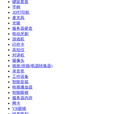
键鼠套装
手柄
3D打印机
麦克风
光驱
服务器硬盘
电动牙刷
游戏机
闪存卡
高拍仪
对讲机
摄像头
插座/排插(电源转换器)
录音笔
工控设备
智能音箱
电视播放器
智能眼镜
服务器内存
网卡
VR眼镜
磁盘阵列