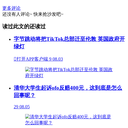
更多评论
还没有人评论~
快来
抢沙发
吧~
读过此文的还读过
字节跳动将把TikTok总部迁至伦敦 英国政府开
绿灯

打开APP客户端
9
08.03
清华大学生起诉ofo反赔400元，这到底是怎么
回事呢？
29
08.05