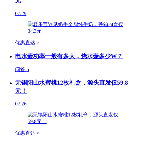
元
07.29
优惠直达 >
电水壶功率一般有多大，烧水壶多少W？
问答
5
无锡阳山水蜜桃12枚礼盒，源头直发仅59.8
元！
07.26
优惠直达 >