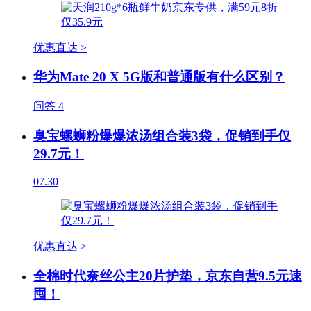
优惠直达 >
华为Mate 20 X 5G版和普通版有什么区别？
问答
4
臭宝螺蛳粉爆爆浓汤组合装3袋，促销到手仅
29.7元！
07.30
优惠直达 >
全棉时代奈丝公主20片护垫，京东自营9.5元速
囤！