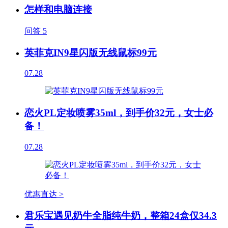
怎样和电脑连接
问答
5
英菲克IN9星闪版无线鼠标99元
07.28
恋火PL定妆喷雾35ml，到手价32元，女士必
备！
07.28
优惠直达 >
君乐宝遇见奶牛全脂纯牛奶，整箱24盒仅34.3