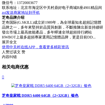
微信号：
13720003677
联系地址：
北京市海淀区中关村鼎好电子商城B座4901精品间
zol
发送商家地址到手机
芝奇品牌介绍
芝奇国际(G.SKILL)成立於1989年，為全球最知名超頻記憶體
品牌之一，多年來堅持於品質與創新，不斷推陳出新並持續研
發出市場上最高效能產品，多年蟬連全球超頻排行網站
HWBOT上最多超頻專家選用記憶體品牌，更是目前DD...
展开全文
使用中关村在线APP，查看更多精彩资讯
人赞过该文
赞
内容纠错
相关电商优惠

芝奇皇家戟 DDR5 6400 64GB（2×32GB）银色