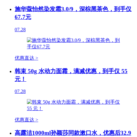
施华蔻怡然染发霜3.0/9，深棕黑茶色，到手仅
67.7元
07.28
优惠直达 >
韩束 50g 水动力面霜，满减优惠，到手仅 55
元！
07.28
优惠直达 >
高露洁1000ml孙颖莎同款漱口水，优惠后32.9