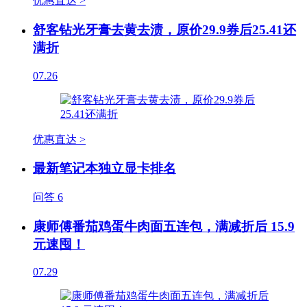
优惠直达 >
舒客钻光牙膏去黄去渍，原价29.9券后25.41还
满折
07.26
优惠直达 >
最新笔记本独立显卡排名
问答
6
康师傅番茄鸡蛋牛肉面五连包，满减折后 15.9
元速囤！
07.29