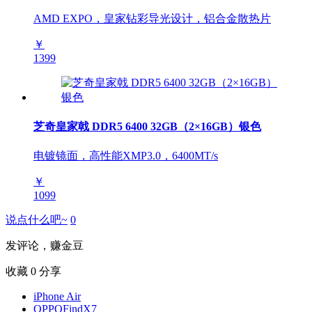
AMD EXPO，皇家钻彩导光设计，铝合金散热片
￥
1399
芝奇皇家戟 DDR5 6400 32GB（2×16GB）银色
电镀镜面，高性能XMP3.0，6400MT/s
￥
1099
说点什么吧~
0
发评论，赚金豆
收藏
0
分享
iPhone Air
OPPOFindX7