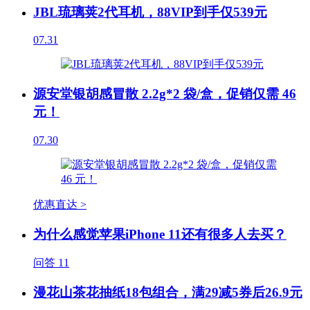
JBL琉璃荚2代耳机，88VIP到手仅539元
07.31
源安堂银胡感冒散 2.2g*2 袋/盒，促销仅需 46
元！
07.30
优惠直达 >
为什么感觉苹果iPhone 11还有很多人去买？
问答
11
漫花山茶花抽纸18包组合，满29减5券后26.9元