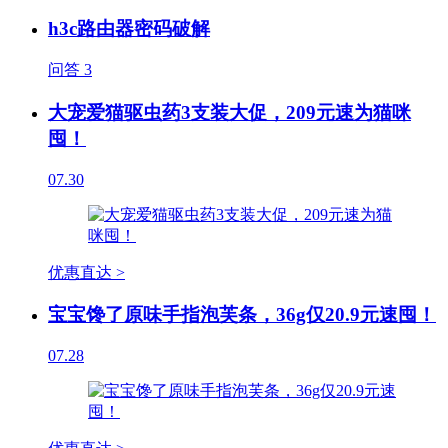
h3c路由器密码破解
问答
3
大宠爱猫驱虫药3支装大促，209元速为猫咪
囤！
07.30
优惠直达 >
宝宝馋了原味手指泡芙条，36g仅20.9元速囤！
07.28