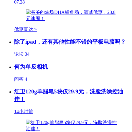
07.28
优惠直达 >
除了ipad，还有其他性能不错的平板电脑吗？
论坛
34
何为单反相机
问答
4
红卫120g羊脂皂5块仅29.9元，洗脸洗澡控油
佳！
14小时前