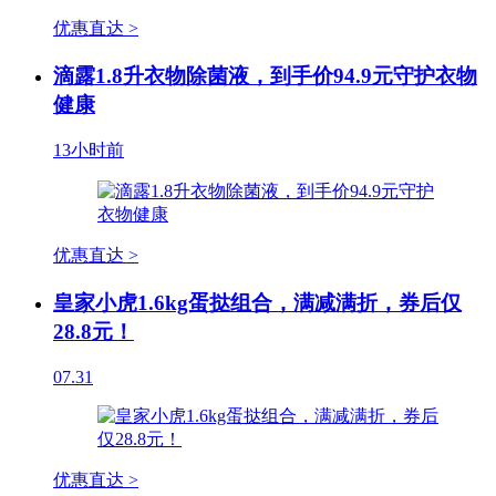
优惠直达 >
滴露1.8升衣物除菌液，到手价94.9元守护衣物
健康
13小时前
优惠直达 >
皇家小虎1.6kg蛋挞组合，满减满折，券后仅
28.8元！
07.31
优惠直达 >