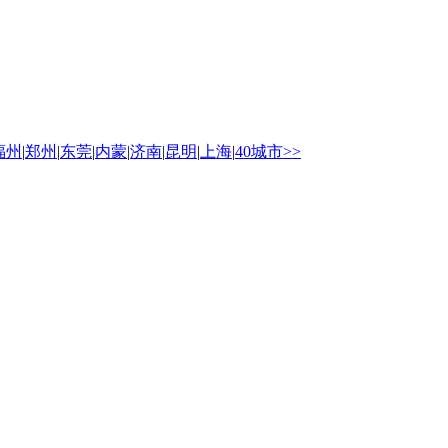
福州
|
郑州
|
东莞
|
内蒙
|
济南
|
昆明
|
上海
|
40城市>>