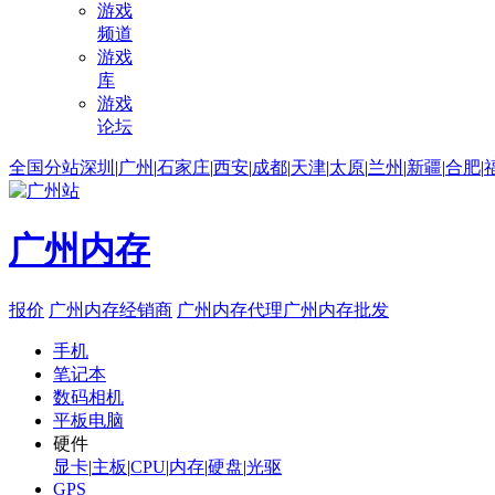
游戏
频道
游戏
库
游戏
论坛
全国分站
深圳
|
广州
|
石家庄
|
西安
|
成都
|
天津
|
太原
|
兰州
|
新疆
|
合肥
|
广州内存
报价
广州内存经销商
广州内存代理
广州内存批发
手机
笔记本
数码相机
平板电脑
硬件
显卡
|
主板
|
CPU
|
内存
|
硬盘
|
光驱
GPS