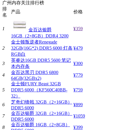
广州内存关注排行榜
排
产品
价格
名
1
¥359
金百达银爵
16GB（2×8GB）DDR4 3200
金士顿叛逆者Renegade
2
32GB(16G*2) DDR5 6000 灯条
¥479
RGB白
英睿达16GB DDR5 5600 笔记
3
¥300
本内存条
金百达黑刃 DDR5 6800
4
¥779
64GB(32GBx2)
金士顿FURY Beast 32GB
5
DDR5 6000（KF560C40BB-
¥759
32）
芝奇幻锋戟 32GB（2×16GB）
6
¥899
DDR5 6000
金百达银爵 32GB（2×16GB）
7
¥1059
DDR5 6000
金百达银爵 16GB（2×8GB）
8
¥399