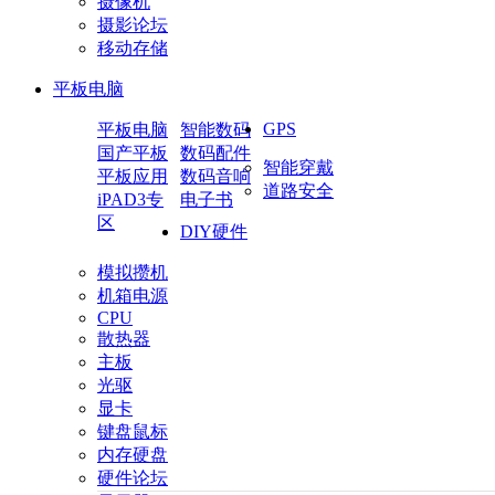
摄像机
摄影论坛
移动存储
平板电脑
GPS
平板电脑
智能数码
国产平板
数码配件
智能穿戴
平板应用
数码音响
道路安全
iPAD3专
电子书
区
DIY硬件
模拟攒机
机箱电源
CPU
散热器
主板
光驱
显卡
键盘鼠标
内存硬盘
硬件论坛