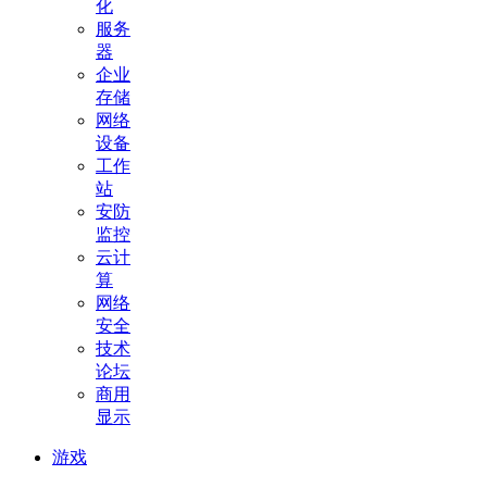
化
服务
器
企业
存储
网络
设备
工作
站
安防
监控
云计
算
网络
安全
技术
论坛
商用
显示
游戏