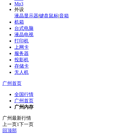
Mp3
外设
液晶显示器
|
键盘鼠标
|
音箱
机箱
台式电脑
液晶电视
打印机
上网卡
服务器
投影机
存储卡
无人机
广州首页
全国行情
广州首页
广州内存
广州最新行情
上一页
1
下一页
回顶部