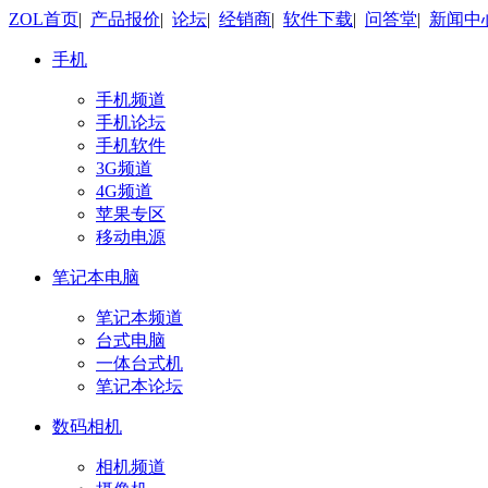
ZOL首页
|
产品报价
|
论坛
|
经销商
|
软件下载
|
问答堂
|
新闻中
手机
手机频道
手机论坛
手机软件
3G频道
4G频道
苹果专区
移动电源
笔记本电脑
笔记本频道
台式电脑
一体台式机
笔记本论坛
数码相机
相机频道