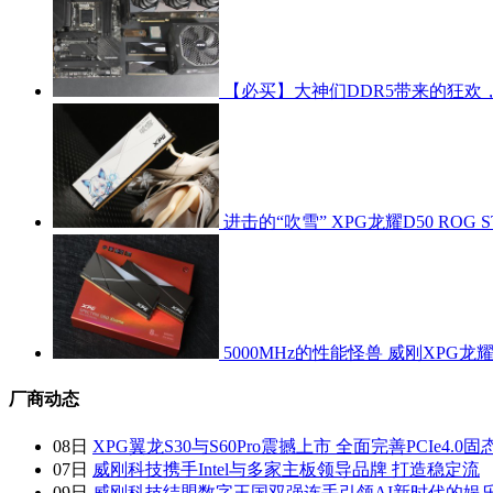
【必买】大神们DDR5带来的狂欢
进击的“吹雪” XPG龙耀D50 ROG S
5000MHz的性能怪兽 威刚XPG龙耀D5
厂商动态
08日
XPG翼龙S30与S60Pro震撼上市 全面完善PCIe4.0固
07日
威刚科技携手Intel与多家主板领导品牌 打造稳定流
09日
威刚科技结盟数字王国双强连手引领AI新时代的娱