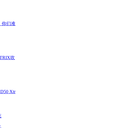
，你们准
TRIX吹
0 Xtr
态
乐