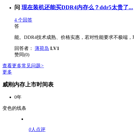
问
现在装机还能买DDR4内存么？ddr5太贵了...
4
个回答
答
能。DDR4技术成熟、价格实惠，若对性能要求不极端，现
回答者：
薄荷岛
LV1
赞同(0)
查看更多常见问题
>
更多
威刚内存上市时间表
0年
变色的线条
0
人点评