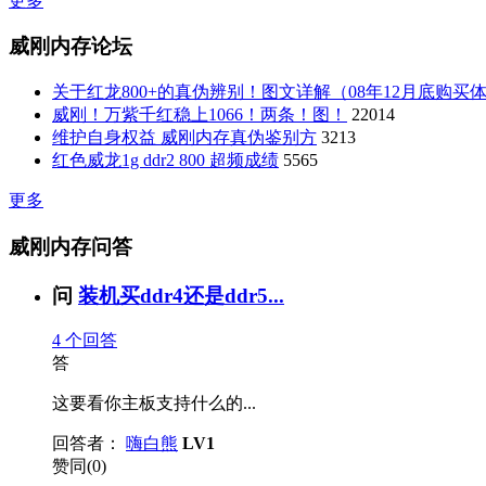
更多
威刚内存论坛
关于红龙800+的真伪辨别！图文详解（08年12月底购买
威刚！万紫千红稳上1066！两条！图！
22014
维护自身权益 威刚内存真伪鉴别方
3213
红色威龙1g ddr2 800 超频成绩
5565
更多
威刚内存问答
问
装机买ddr4还是ddr5...
4
个回答
答
这要看你主板支持什么的...
回答者：
嗨白熊
LV1
赞同(0)