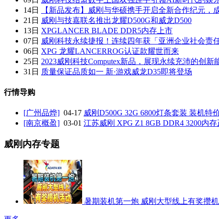
14日
【新品发布】威刚与华硕携手开启全新合作纪元，
21日
威刚与技嘉联名推出龙耀D500G和威龙D500
13日
XPGLANCER BLADE DDR5内存上市
07日
威刚科技永续捷报！连续四年获「亚洲企业社会责
06日
XPG 龙耀LANCERROG认证款耀世而来
25日
2023威刚科技Computex新品，展现永续充沛的创新
31日
质量保证品质如一 新·游戏威龙D35即将登场
行情导购
[广州品烨]
04-17
威刚D500G 32G 6800灯条套装 装机特
[南京概盈]
03-01
江苏威刚 XPG Z1 8GB DDR4 3200
威刚内存专题
暑期装机第一炮 威刚大型线上有奖攒