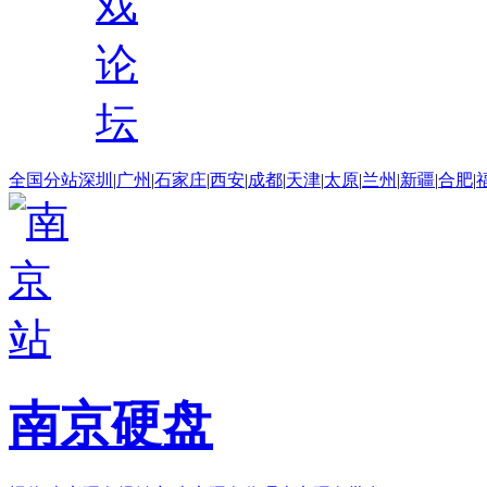
戏
论
坛
全国分站
深圳
|
广州
|
石家庄
|
西安
|
成都
|
天津
|
太原
|
兰州
|
新疆
|
合肥
|
南京硬盘