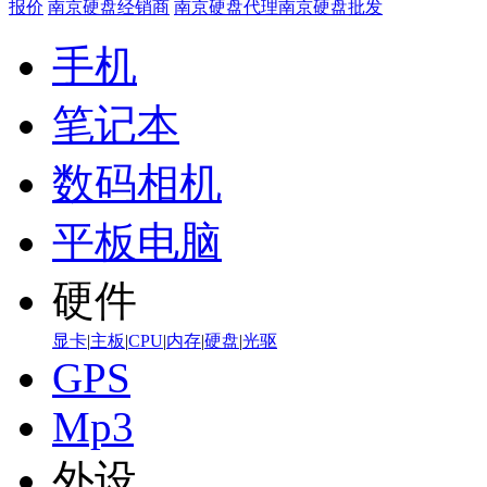
报价
南京硬盘经销商
南京硬盘代理
南京硬盘批发
手机
笔记本
数码相机
平板电脑
硬件
显卡
|
主板
|
CPU
|
内存
|
硬盘
|
光驱
GPS
Mp3
外设