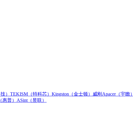
科技）
TEKISM（特科芯）
Kingston（金士顿）
威刚
Apacer（宇瞻
（惠普）
ASint（昱联）