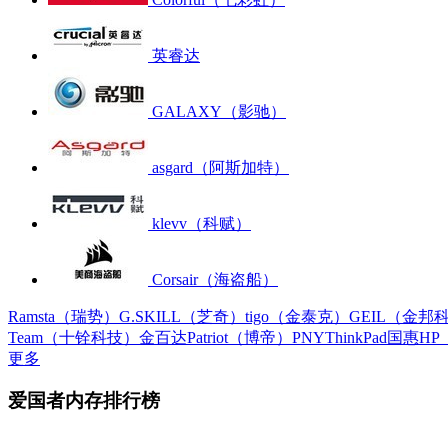
英睿达
GALAXY（影驰）
asgard（阿斯加特）
klevv（科赋）
Corsair（海盗船）
Ramsta（瑞势）
G.SKILL（芝奇）
tigo（金泰克）
GEIL（金邦
Team（十铨科技）
金百达
Patriot（博帝）
PNY
ThinkPad
国惠
HP
更多
爱国者内存排行榜