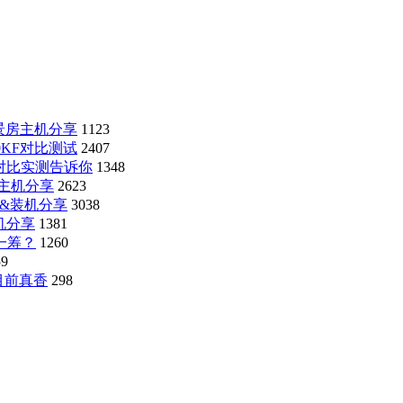
海景房主机分享
1123
00KF对比测试
2407
Ti对比实测告诉你
1348
房主机分享
2623
测&装机分享
3038
装机分享
1381
胜一筹？
1260
59
C目前真香
298