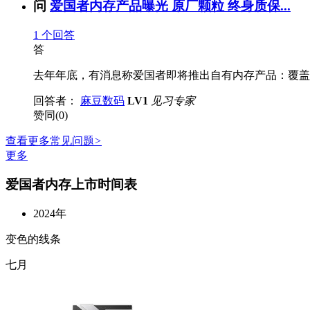
问
爱国者内存产品曝光 原厂颗粒 终身质保...
1
个回答
答
去年年底，有消息称爱国者即将推出自有内存产品：覆盖 DDR4
回答者：
麻豆数码
LV1
见习专家
赞同(0)
查看更多常见问题
>
更多
爱国者内存上市时间表
2024年
变色的线条
七月