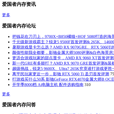
爱国者内存资讯
更多
爱国者内存论坛
把钱花在刀刃上，9700X+B850橘猫+HOF 5080打造的
千元级新游戏霸主？锐龙5 9500F首发评测& 265K、146
暑期游戏显卡怎么选？AMD RX 9070GRE、RTX 5060
颜值性能我全都要，影驰金属大师5080评测&白色海景
更适合游戏玩家的甜点显卡，AMD RX 9060 XT首发评
新一代GRE有多能打？AMD RX 9070 GRE首发评测&
越级挑战，锐龙5 9600X、Ultra7 265K究竟谁打游戏更
离平民玩家更近一步，影驰 RTX 5060 Ti 圣刃首发评测
7
打游戏买什么50系 影驰GeForce RTX4070金属大师B O
开学季8000档 Ai电脑主机 配件选购指南
310
更多
爱国者内存问答