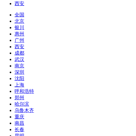
西安
全国
北京
银川
惠州
广州
西安
成都
武汉
南京
深圳
沈阳
上海
呼和浩特
郑州
哈尔滨
乌鲁木齐
重庆
南昌
长春
昆明