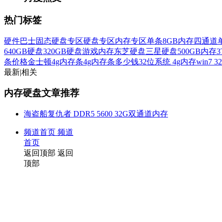
热门标签
硬件巴士
固态硬盘专区
硬盘专区
内存专区
单条8GB内存
四通道
640GB硬盘
320GB硬盘
游戏内存
东芝硬盘
三星硬盘
500GB内存
条价格
金士顿4g内存条
4g内存条多少钱
32位系统 4g内存
win7 
最新
|
相关
内存硬盘文章推荐
海盗船复仇者 DDR5 5600 32G双通道内存
频道首页
频道
首页
返回顶部
返回
顶部