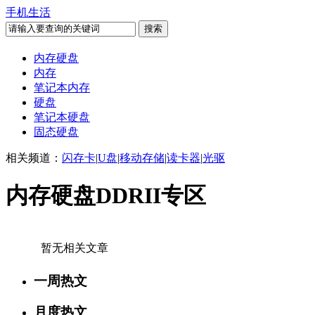
手机生活
内存硬盘
内存
笔记本内存
硬盘
笔记本硬盘
固态硬盘
相关频道：
闪存卡
|
U盘
|
移动存储
|
读卡器
|
光驱
内存硬盘DDRII专区
暂无相关文章
一周热文
月度热文