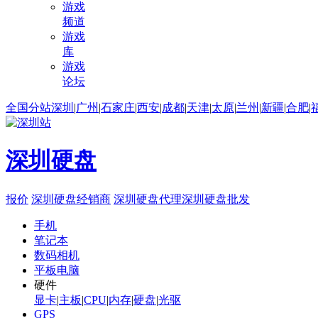
游戏
频道
游戏
库
游戏
论坛
全国分站
深圳
|
广州
|
石家庄
|
西安
|
成都
|
天津
|
太原
|
兰州
|
新疆
|
合肥
|
深圳硬盘
报价
深圳硬盘经销商
深圳硬盘代理
深圳硬盘批发
手机
笔记本
数码相机
平板电脑
硬件
显卡
|
主板
|
CPU
|
内存
|
硬盘
|
光驱
GPS