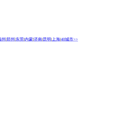
福州
|
郑州
|
东莞
|
内蒙
|
济南
|
昆明
|
上海
|
40城市>>