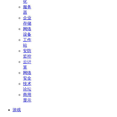
化
服务
器
企业
存储
网络
设备
工作
站
安防
监控
云计
算
网络
安全
技术
论坛
商用
显示
游戏