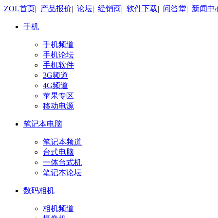
ZOL首页
|
产品报价
|
论坛
|
经销商
|
软件下载
|
问答堂
|
新闻中
手机
手机频道
手机论坛
手机软件
3G频道
4G频道
苹果专区
移动电源
笔记本电脑
笔记本频道
台式电脑
一体台式机
笔记本论坛
数码相机
相机频道