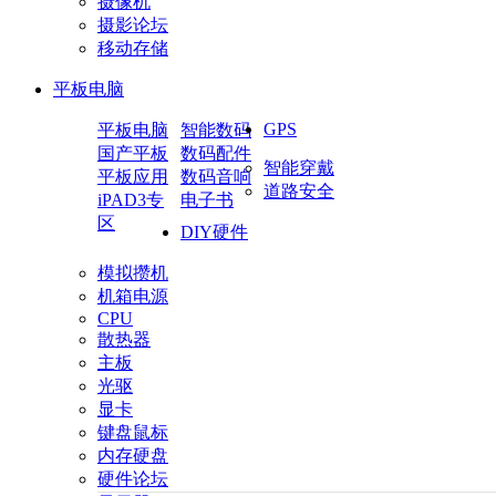
摄像机
摄影论坛
移动存储
平板电脑
GPS
平板电脑
智能数码
国产平板
数码配件
智能穿戴
平板应用
数码音响
道路安全
iPAD3专
电子书
区
DIY硬件
模拟攒机
机箱电源
CPU
散热器
主板
光驱
显卡
键盘鼠标
内存硬盘
硬件论坛