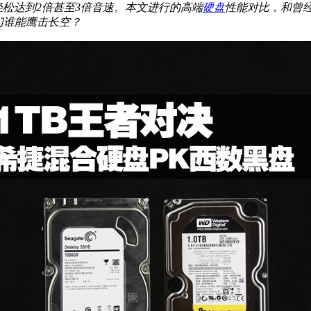
轻松达到2倍甚至3倍音速。本文进行的高端
硬盘
性能对比，和曾
它们谁能鹰击长空？