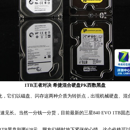
1TB王者对决 希捷混合硬盘PK西数黑盘
，它们以磁盘、闪存这两种介质为转折点，出现机械硬盘、混
高速见长。当然一分钱一分货，目前最新的三星840 EVO 1TB
数1TB黑盘则要628元。网友们顿时放下紧张的心情，这个价格