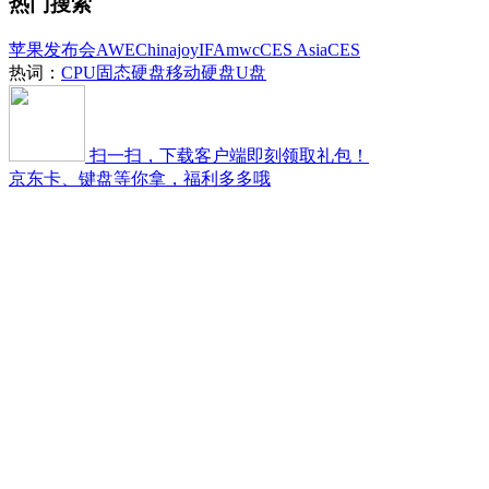
热门搜索
苹果发布会
AWE
Chinajoy
IFA
mwc
CES Asia
CES
热词：
CPU
固态硬盘
移动硬盘
U盘
扫一扫，下载客户端即刻领取礼包！
京东卡、键盘等你拿，福利多多哦