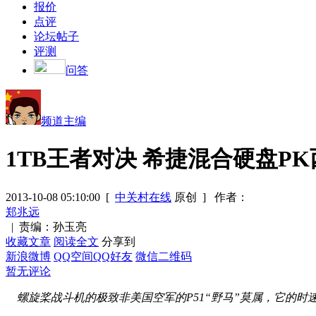
报价
点评
论坛帖子
评测
问答
频道主编
1TB王者对决 希捷混合硬盘P
2013-10-08 05:10:00
[
中关村在线
原创 ]
作者：
郑兆远
|
责编：孙玉亮
收藏文章
阅读全文
分享到
新浪微博
QQ空间
QQ好友
微信二维码
暂无评论
螺旋桨战斗机的极致非美国空军的P51“野马”莫属，它的时速