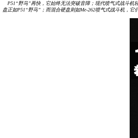
P51“野马”再快，它始终无法突破音障；现代喷气式战斗机
盘正如P51“野马”；而混合硬盘则如Me-262喷气式战斗机，