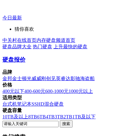
今日最新
猜你喜欢
中关村在线首页
内存硬盘频道首页
硬盘品牌大全
热门硬盘
上升最快的硬盘
硬盘报价
品牌
金邦
金士顿
光威
威刚
创见
英睿达
影驰
海盗船
价格
400元以下
400-600元
600-1000元
1000元以上
适用类型
台式机
笔记本
SSHD混合硬盘
硬盘容量
10TB及以上
8TB
6TB
4TB
3TB
2TB
1TB及以下