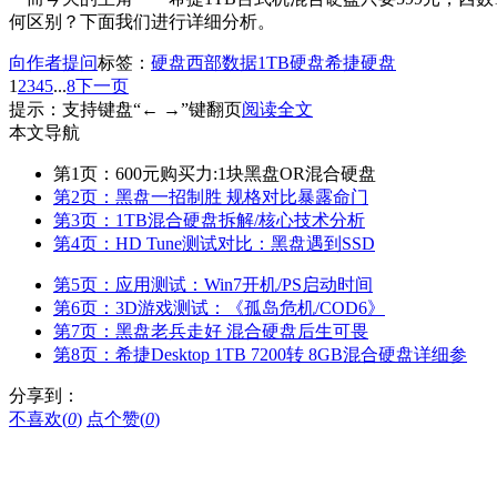
何区别？下面我们进行详细分析。
向作者提问
标签：
硬盘
西部数据
1TB硬盘
希捷硬盘
1
2
3
4
5
...
8
下一页
提示：支持键盘“← →”键翻页
阅读全文
本文导航
第1页：600元购买力:1块黑盘OR混合硬盘
第2页：黑盘一招制胜 规格对比暴露命门
第3页：1TB混合硬盘拆解/核心技术分析
第4页：HD Tune测试对比：黑盘遇到SSD
第5页：应用测试：Win7开机/PS启动时间
第6页：3D游戏测试：《孤岛危机/COD6》
第7页：黑盘老兵走好 混合硬盘后生可畏
第8页：希捷Desktop 1TB 7200转 8GB混合硬盘详细参
分享到：
不喜欢(
0
)
点个赞(
0
)