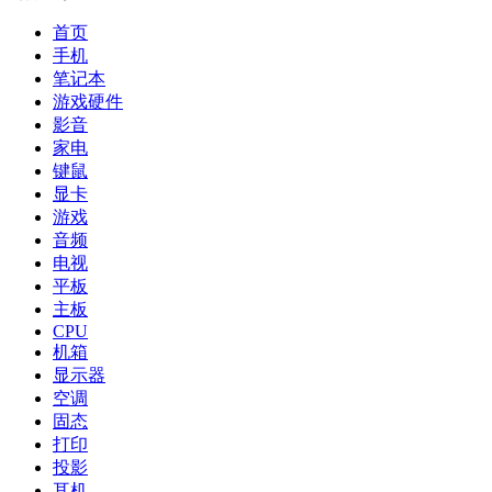
首页
手机
笔记本
游戏硬件
影音
家电
键鼠
显卡
游戏
音频
电视
平板
主板
CPU
机箱
显示器
空调
固态
打印
投影
耳机