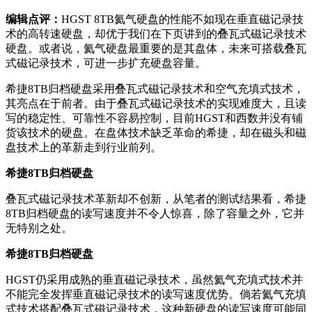
编辑点评：
HGST 8TB氦气硬盘的性能不如现在垂直磁记录技
术的高转速硬盘，却优于我们在下页讲到的叠瓦式磁记录技术
硬盘。或者说，氦气硬盘最重要的是其盘体，未来可搭载叠瓦
式磁记录技术，可进一步扩充硬盘容量。
希捷8TB归档硬盘采用叠瓦式磁记录技术和空气充填式技术，
其亮点在于前者。由于叠瓦式磁记录技术的实现难度大，且读
写的稳定性、可靠性不容易控制，目前HGST和西数并没有铺
货该技术的硬盘。在盘体技术缺乏革命的希捷，却在磁头和磁
盘技术上的革新走到行业前列。
希捷8TB归档硬盘
叠瓦式磁记录技术革新却不创新，从笔者的测试结果看，希捷
8TB归档硬盘的读写速度并不令人惊喜，除了容量之外，它并
无特别之处。
希捷8TB归档硬盘
HGST仍采用成熟的垂直磁记录技术，虽然氦气充填式技术并
不能完全发挥
垂直磁记录技术的读写速度优势。倘若
氦气充填
式技术搭配叠瓦式磁记录技术，这种新硬盘的读写速度可能同