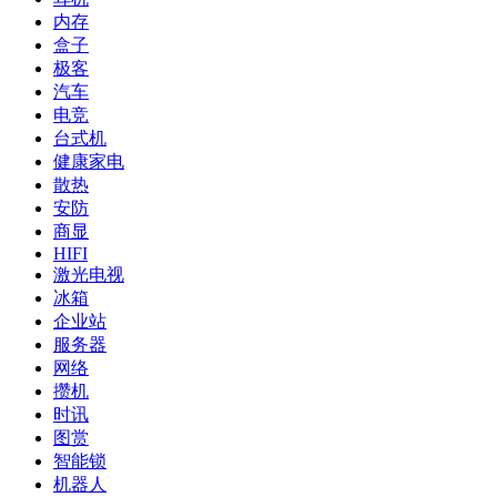
内存
盒子
极客
汽车
电竞
台式机
健康家电
散热
安防
商显
HIFI
激光电视
冰箱
企业站
服务器
网络
攒机
时讯
图赏
智能锁
机器人