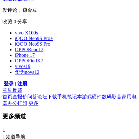
发评论，赚金豆
收藏
0
分享
vivo X100s
iQOO Neo9S Pro+
iQOO Neo9S Pro
OPPOReno12
iPhone 17
OPPOFindX7
vivos19
华为nova12
登录
|
注册
意见反馈
首页
查报价
问答
论坛
下载
手机
笔记本
游戏硬件
数码影音
家用电
器
办公打印
更多
更多频道


频道导航