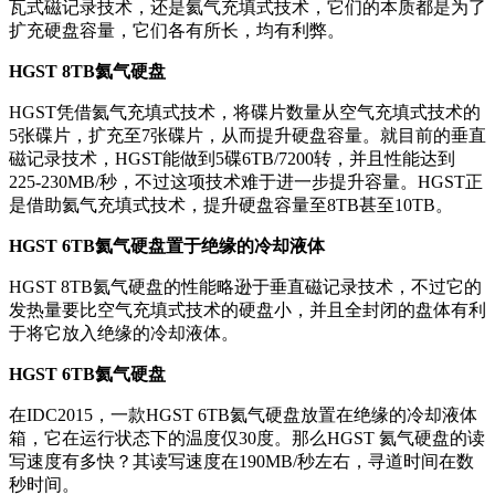
瓦式磁记录技术，还是氦气充填式技术，它们的本质都是为了
扩充硬盘容量，它们各有所长，均有利弊。
HGST 8TB氦气硬盘
HGST凭借氦气充填式技术，将碟片数量从空气充填式技术的
5张碟片，扩充至7张碟片，从而提升硬盘容量。就目前的垂直
磁记录技术，HGST能做到5碟6TB/7200转，并且性能达到
225-230MB/秒，不过这项技术难于进一步提升容量。HGST正
是借助氦气充填式技术，提升硬盘容量至8TB甚至10TB。
HGST 6TB氦气硬盘置于绝缘的冷却液体
HGST 8TB氦气硬盘的性能略逊于垂直磁记录技术，不过它的
发热量要比空气充填式技术的硬盘小，并且全封闭的盘体有利
于将它放入绝缘的冷却液体。
HGST 6TB氦气硬盘
在IDC2015，一款HGST 6TB氦气硬盘放置在绝缘的冷却液体
箱，它在运行状态下的温度仅30度。那么HGST 氦气硬盘的读
写速度有多快？其读写速度在190MB/秒左右，寻道时间在数
秒时间。