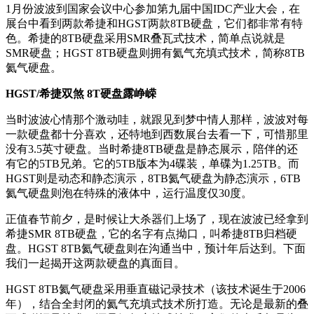
1月份波波到国家会议中心参加
第九届中国IDC产业大会，在
展台中看到两款希捷和HGST两款8TB硬盘，它们都非常有特
色。希捷的8TB硬盘采用SMR叠瓦式技术，简单点说就是
SMR硬盘；HGST 8TB硬盘则拥有氦气充填式技术，简称8TB
氦气硬盘。
HGST/希捷双煞 8T硬盘露峥嵘
当时波波心情那个激动哇，就跟见到梦中情人那样，波波对每
一款硬盘都十分喜欢，还特地到西数展台去看一下，可惜那里
没有3.5英寸硬盘。当时希捷8TB硬盘是静态展示，陪伴的还
有它的5TB兄弟。它的5TB版本为4碟装，单碟为1.25TB。而
HGST则是动态和静态演示，8TB氦气硬盘为静态演示，6TB
氦气硬盘则泡在特殊的液体中，运行温度仅30度。
正值春节前夕，是时候让大杀器们上场了，现在波波已经拿到
希捷SMR 8TB硬盘，它的名字有点拗口，叫希捷8TB归档硬
盘。HGST 8TB氦气硬盘则在沟通当中，预计年后达到。下面
我们一起揭开这两款硬盘的真面目。
HGST 8TB氦气硬盘采用垂直磁记录技术（该技术诞生于2006
年），结合全封闭的氦气充填式技术所打造。无论是最新的叠