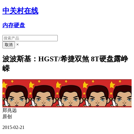
中关村在线
内存硬盘
×
波波斯基：HGST/希捷双煞 8T硬盘露峥
嵘
郑兆远
原创
2015-02-21